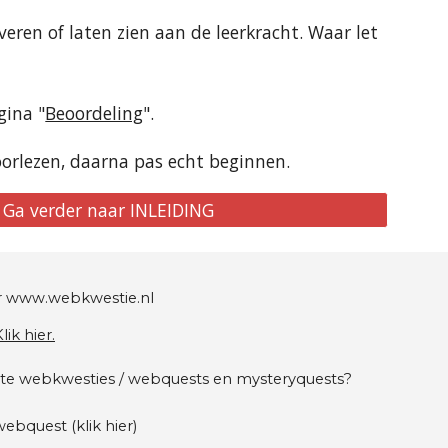
veren of laten zien aan de leerkracht. Waar let 
gina "
Beoordeling
".
doorlezen, daarna pas echt beginnen.
Ga verder naar INLEIDING
r
 www.webkwestie.nl
lik hier.
atete webkwesties / webquests en mysteryquests?
ebquest (klik hier)