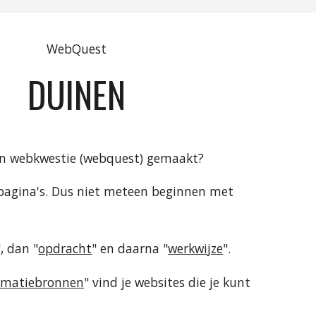
WebQuest
DUINEN
en webkwestie (webquest) gemaakt?
 pagina's. Dus niet meteen beginnen met 
", dan "
opdracht
" en daarna "
werkwijze
".
rmatiebronnen
" vind je websites die je kunt 