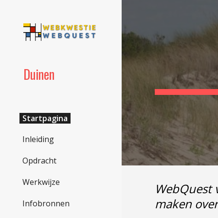
Sk
Duinen
Startpagina
Inleiding
Opdracht
Werkwijze
WebQuest vo
maken over
Infobronnen