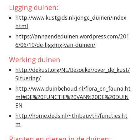
Ligging duinen:
http://www.kustgids.nl/jonge_duinen/index.
html
https://annaendeduinen.wordpress.com/201
6/06/19/de-ligging-van-duinen/
Werking duinen
http://dekust.org/NL/Bezoeker/over_de_kust/
Situering/
http://www.duinbehoud.nl/flora_en_fauna.ht
ml#DE%20FUNCTIE%20VAN%20DE%20DUIN
EN
http://home.deds.nl/~thibauvth/functies.ht
m
Planten en dieren in de duinen: