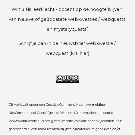
Wilt u als leerkracht / docent op de hoogte blijven 
van nieuwe of geüpdatete webkwesties / webquests 
en mysteryquests?
Schrijf je dan in de
 nieuwsbrief webkwestie / 
webquest (klik hier)
Dit werk valt onder
een Creative Commons Naamsvermelding
-
NietCommercieel-GeenAfgeleideWerken 4.0 Internationaal-licentie.
Www.webkwestie.nl 
is een gratis website voor alle onderwijssoorten. Er is 
geprobeerd alleen maar rechtenvrij (beeld)materiaal te gebruiken en/of 